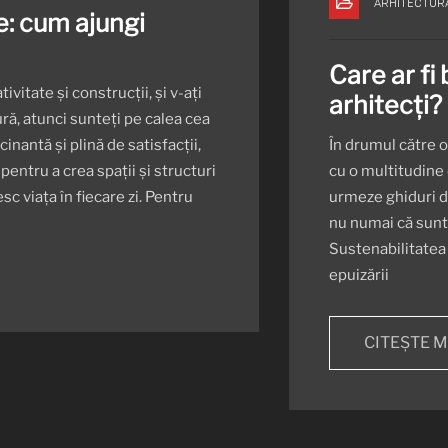
ARHITECTUR
e: cum ajungi
Care ar fi 
vitate și construcții, și v-ați
arhitecți?
ură, atunci sunteți pe calea cea
inantă și plină de satisfacții,
În drumul către o 
 pentru a crea spații și structuri
cu o multitudine 
c viața în fiecare zi. Pentru
urmeze ghiduri de
nu numai că sunt 
Sustenabilitatea c
epuizării
CITEȘTE 