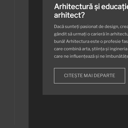
Arhitectură și educați
arhitect?
Dacă sunteți pasionat de design, creati
gândit să urmați o carieră în arhitect
bună! Arhitectura este o profesie fasc
care combină arta, știința și ingineria
care ne influențează și ne îmbunătățes
CITEȘTE MAI DEPARTE