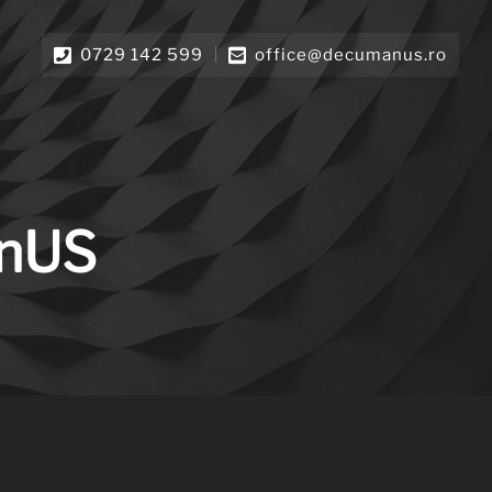
0729 142 599
office@decumanus.ro
@nUS