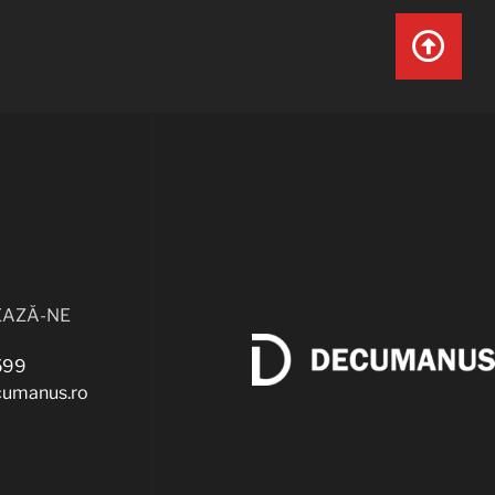
EAZĂ-NE
599
cumanus.ro