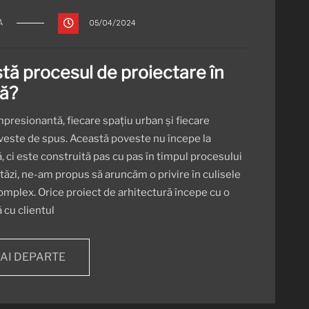
Ă
05/04/2024
tă procesul de proiectare în
ră?
mpresionantă, fiecare spațiu urban și fiecare
oveste de spus. Această poveste nu începe la
ă, ci este construită pas cu pas în timpul procesului
tăzi, ne-am propus să aruncăm o privire în culisele
omplex. Orice proiect de arhitectură începe cu o
 cu clientul
MAI DEPARTE