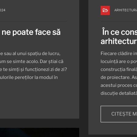
024
ARHITECTUR
 ne poate face să
În ce cons
arhitectu
 sau al unui spațiu de lucru,
Fiecare clădire i
um se simte acolo. Dar știai că
locuință are o p
te simți și funcționezi zi de zi?
construcția final
culorile pereților la modul în
de proiectare. As
acestui proces c
discuție detaliată
CITEȘTE 