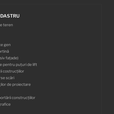
ADASTRU
pe teren
ice gen
ortină
siv fațade)
e pentru puțuri de lift
i costrucțiilor
rse scări
ților de proiectare
rtării construcțiilor
grafice