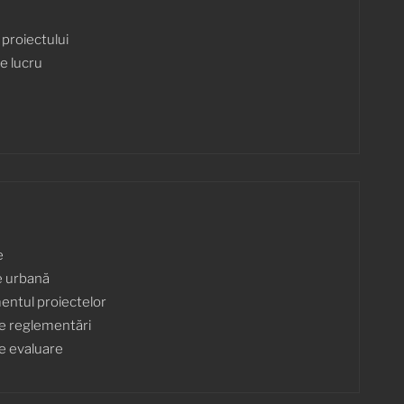
proiectului
e lucru
e
e urbană
ntul proiectelor
e reglementări
e evaluare