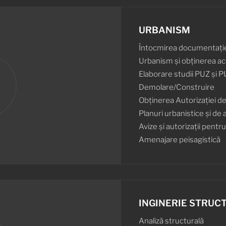
URBANISM
Întocmirea documentației 
Urbanism și obținerea a
Elaborare studii PUZ și P
Demolare/Construire
Obținerea Autorizației d
Planuri urbanistice și de 
Avize și autorizații pentru
Amenajare peisagistică
INGINERIE STRUC
Analiză structurală