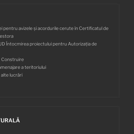
pentru avizele și acordurile cerute în Certificatul de
cestora
UD Întocmirea proiectului pentru Autorizația de
e Construire
amenajare a teritoriului
 alte lucrări
TURALĂ