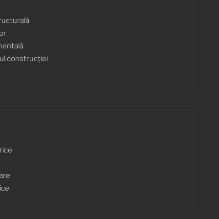
ructurală
or
mentală
ul construcției
rice
tare
ice