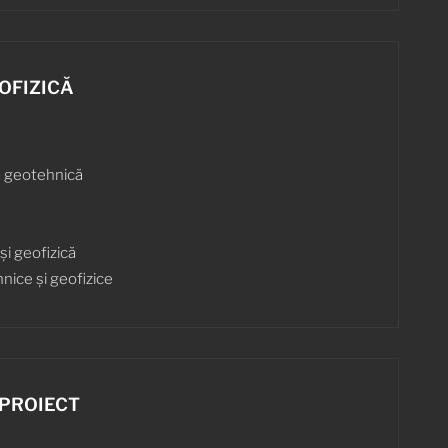
OFIZICĂ
ă geotehnică
i geofizică
nice și geofizice
PROIECT