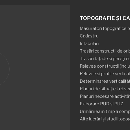
TOPOGRAFIE ȘI C
Măsurători topografice 
Cadastru
Intabulări
Trasări construcții de or
Trasări fațade și pereți c
e
Relevee construcții (inclu
Relevee și profile vertical
Determinarea verticalități
Planuri de situație la dive
Planuri necesare activită
Elaborare PUD și PUZ
Urmărirea în timp a compo
Alte lucrări și studii topo