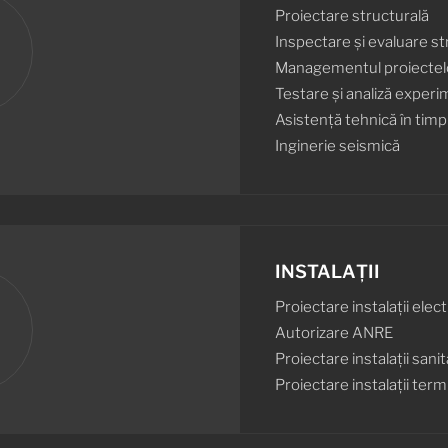
Proiectare structurală
n
Inspectare și evaluare st
Managementul proiectel
Testare și analiză experi
Asistență tehnică în timp
Inginerie seismică
INSTALAȚII
Proiectare instalații elect
d
Autorizare ANRE
Proiectare instalații sani
Proiectare instalații term