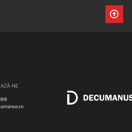
AZĂ-NE
599
cumanus.ro