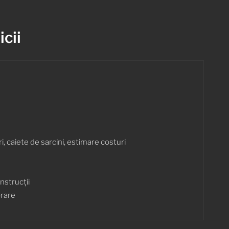
cii
 caiete de sarcini, estimare costuri
nstrucții
orare