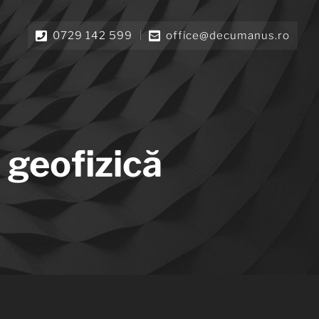
0729 142 599
office@decumanus.ro
 geofizică