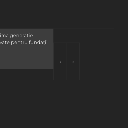
timă generație
cvate pentru fundații
‹
›