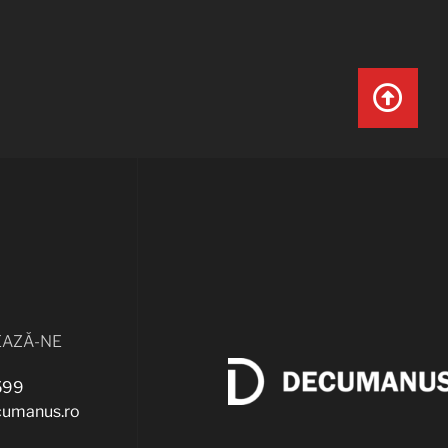
AZĂ-NE
599
cumanus.ro