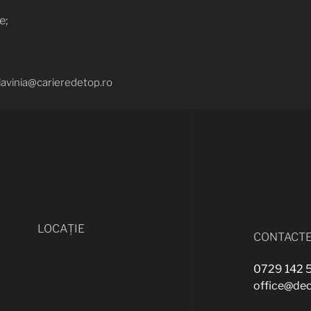
e;
lavinia@carieredetop.ro
LOCAȚIE
CONTACTE
0729 142 
office@de